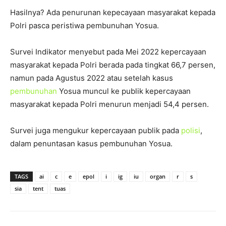
Hasilnya? Ada penurunan kepecayaan masyarakat kepada
Polri pasca peristiwa pembunuhan Yosua.
Survei Indikator menyebut pada Mei 2022 kepercayaan
masyarakat kepada Polri berada pada tingkat 66,7 persen,
namun pada Agustus 2022 atau setelah kasus
pembunuhan
Yosua muncul ke publik kepercayaan
masyarakat kepada Polri menurun menjadi 54,4 persen.
Survei juga mengukur kepercayaan publik pada
polisi
,
dalam penuntasan kasus pembunuhan Yosua.
TAGS
ai
c
e
epol
i
ig
iu
organ
r
s
sia
tent
tuas