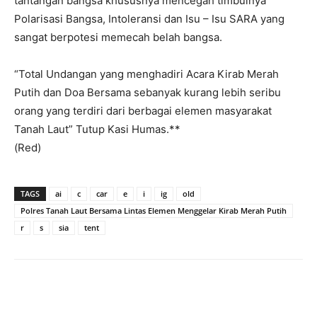
tantangan bangsa khususnya mencegah timbulnya
Polarisasi Bangsa, Intoleransi dan Isu – Isu SARA yang
sangat berpotesi memecah belah bangsa.
“Total Undangan yang menghadiri Acara Kirab Merah
Putih dan Doa Bersama sebanyak kurang lebih seribu
orang yang terdiri dari berbagai elemen masyarakat
Tanah Laut” Tutup Kasi Humas.**
(Red)
TAGS
ai
c
car
e
i
ig
old
Polres Tanah Laut Bersama Lintas Elemen Menggelar Kirab Merah Putih
r
s
sia
tent