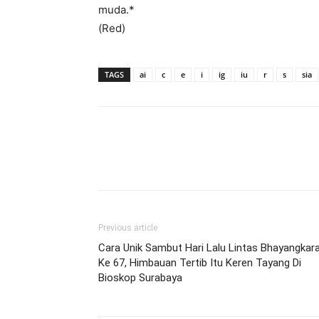
muda.*
(Red)
TAGS
ai
c
e
i
ig
iu
r
s
sia
Previous article
Cara Unik Sambut Hari Lalu Lintas Bhayangkar
Ke 67, Himbauan Tertib Itu Keren Tayang Di
Bioskop Surabaya