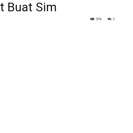
t Buat Sim
374
0