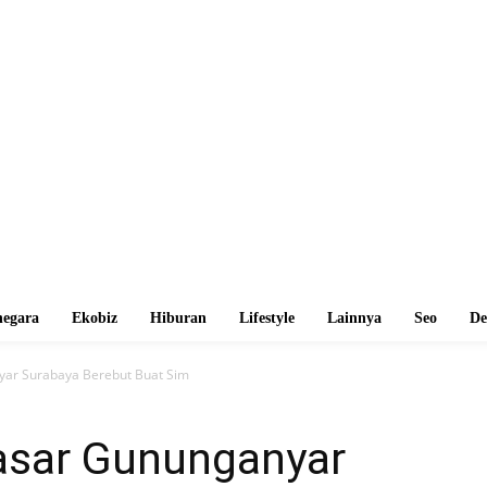
egara
Ekobiz
Hiburan
Lifestyle
Lainnya
Seo
De
ar Surabaya Berebut Buat Sim
asar Gununganyar