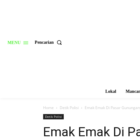
Pencarian
MENU
Lokal
Mancan
Home
Detik Polisi
Emak Emak Di Pasar Gunungany
Detik Polisi
Emak Emak Di P