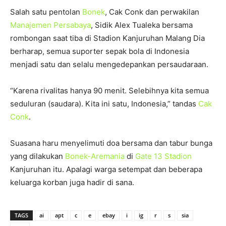
Salah satu pentolan
Bonek
, Cak Conk dan perwakilan
Manajemen Persabaya
, Sidik Alex Tualeka bersama
rombongan saat tiba di Stadion Kanjuruhan Malang Dia
berharap, semua suporter sepak bola di Indonesia
menjadi satu dan selalu mengedepankan persaudaraan.
“Karena rivalitas hanya 90 menit. Selebihnya kita semua
seduluran (saudara). Kita ini satu, Indonesia,” tandas
Cak
Conk
.
Suasana haru menyelimuti doa bersama dan tabur bunga
yang dilakukan
Bonek-Aremania
di
Gate 13 Stadion
Kanjuruhan itu. Apalagi warga setempat dan beberapa
keluarga korban juga hadir di sana.
TAGS
ai
apt
c
e
ebay
i
ig
r
s
sia