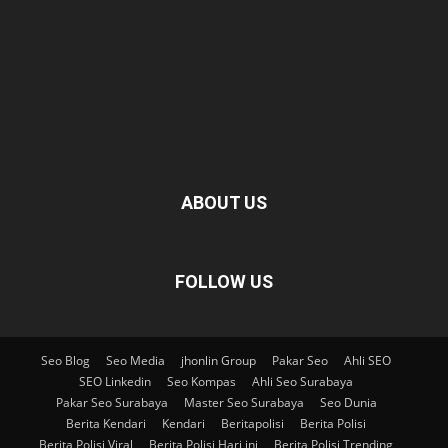
ABOUT US
FOLLOW US
Seo Blog
Seo Media
jhonlin Group
Pakar Seo
Ahli SEO
SEO Linkedin
Seo Kompas
Ahli Seo Surabaya
Pakar Seo Surabaya
Master Seo Surabaya
Seo Dunia
Berita Kendari
Kendari
Beritapolisi
Berita Polisi
Berita Polisi Viral
Berita Polisi Hari ini
Berita Polisi Trending