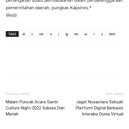
penanganan suatu permasalahan dalam penyelenggaraan
pemerintahan daerah, pungkas Kapolres.*
(Red)
TAGS
ai
c
car
e
i
ig
ite
iu
r
s
tent
Previous article
Next article
Malam Puncak Acara Santri
Jagat Nusantara Sebuah
Culture Night 2022 Sukses Dan
Platform Digital Berbasis
Meriah
Interaksi Dunia Virtual