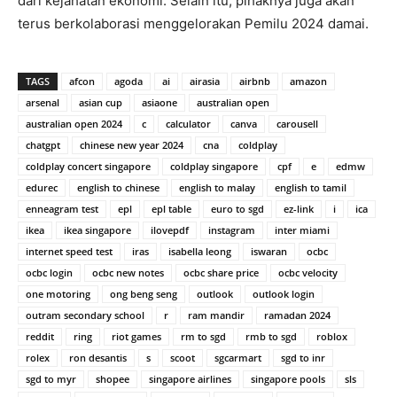
dari kejahatan ekonomi. Selain itu, pihaknya juga akan
terus berkolaborasi menggelorakan Pemilu 2024 damai.
TAGS
afcon
agoda
ai
airasia
airbnb
amazon
arsenal
asian cup
asiaone
australian open
australian open 2024
c
calculator
canva
carousell
chatgpt
chinese new year 2024
cna
coldplay
coldplay concert singapore
coldplay singapore
cpf
e
edmw
edurec
english to chinese
english to malay
english to tamil
enneagram test
epl
epl table
euro to sgd
ez-link
i
ica
ikea
ikea singapore
ilovepdf
instagram
inter miami
internet speed test
iras
isabella leong
iswaran
ocbc
ocbc login
ocbc new notes
ocbc share price
ocbc velocity
one motoring
ong beng seng
outlook
outlook login
outram secondary school
r
ram mandir
ramadan 2024
reddit
ring
riot games
rm to sgd
rmb to sgd
roblox
rolex
ron desantis
s
scoot
sgcarmart
sgd to inr
sgd to myr
shopee
singapore airlines
singapore pools
sls