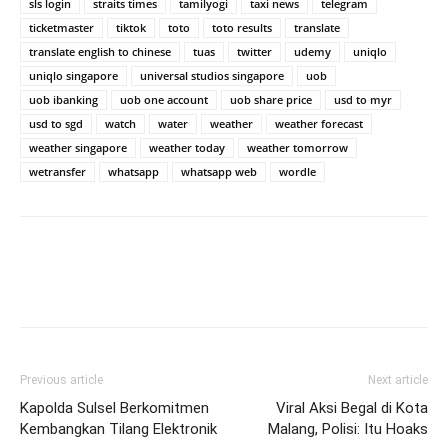
sls login
straits times
tamilyogi
taxi news
telegram
ticketmaster
tiktok
toto
toto results
translate
translate english to chinese
tuas
twitter
udemy
uniqlo
uniqlo singapore
universal studios singapore
uob
uob ibanking
uob one account
uob share price
usd to myr
usd to sgd
watch
water
weather
weather forecast
weather singapore
weather today
weather tomorrow
wetransfer
whatsapp
whatsapp web
wordle
Previous article
Next article
Kapolda Sulsel Berkomitmen
Viral Aksi Begal di Kota
Kembangkan Tilang Elektronik
Malang, Polisi: Itu Hoaks