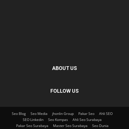
ABOUT US
FOLLOW US
Seo Blog
Seo Media
jhonlin Group
Pakar Seo
Ahli SEO
SEO Linkedin
Seo Kompas
Ahli Seo Surabaya
Pakar Seo Surabaya
Master Seo Surabaya
Seo Dunia