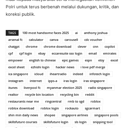
Polri untuk terus berbenah melalui dukungan, kritik, dan
koreksi publik.
TAGS
100 most handsome faces 2025
ai
anthony joshua
arsenal fc
calculator
canva
carousell
cdc voucher
chatgpt
chrome
chrome download
clever
cnn
copilot
cpf
cpf login
ebay
eccaresuite sso login
email
emirates
empower
english to chinese
epic games
espn
etsy
excel
excel sheet
ezhishi login
hacker news
i love pdf merge
ica singapore
icloud
iheartradio
indeed
infotech login
instagram
internet
ipps-a
iras login
iras singapore
itunes
liverpool fc
myanmar election 2025
radio singapore
realtor
recycle bin location
recycling bin
reddit
restaurants near me
ringcentral
rmb to sgd
roblox
roblox download
roblox login
rockauto
sgcarmart
shin min daily news
shopee
singapore airlines
singapore pools
skillsfuture courses
skillsfuture login
sls login
snipping tool