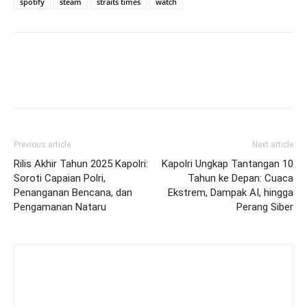
spotify
steam
straits times
watch
Previous article
Next article
Rilis Akhir Tahun 2025 Kapolri:
Kapolri Ungkap Tantangan 10
Soroti Capaian Polri,
Tahun ke Depan: Cuaca
Penanganan Bencana, dan
Ekstrem, Dampak AI, hingga
Pengamanan Nataru
Perang Siber