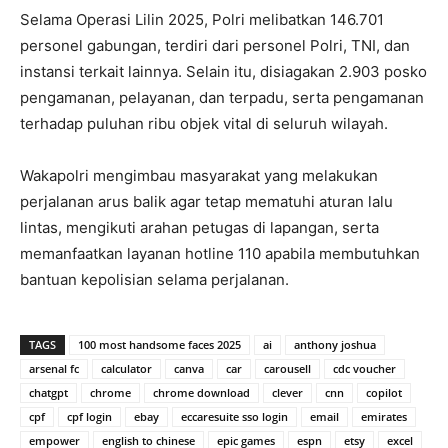
Selama Operasi Lilin 2025, Polri melibatkan 146.701
personel gabungan, terdiri dari personel Polri, TNI, dan
instansi terkait lainnya. Selain itu, disiagakan 2.903 posko
pengamanan, pelayanan, dan terpadu, serta pengamanan
terhadap puluhan ribu objek vital di seluruh wilayah.
Wakapolri mengimbau masyarakat yang melakukan
perjalanan arus balik agar tetap mematuhi aturan lalu
lintas, mengikuti arahan petugas di lapangan, serta
memanfaatkan layanan hotline 110 apabila membutuhkan
bantuan kepolisian selama perjalanan.
TAGS
100 most handsome faces 2025
ai
anthony joshua
arsenal fc
calculator
canva
car
carousell
cdc voucher
chatgpt
chrome
chrome download
clever
cnn
copilot
cpf
cpf login
ebay
eccaresuite sso login
email
emirates
empower
english to chinese
epic games
espn
etsy
excel