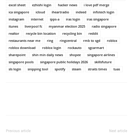
excel sheet
ezhishi login
hacker news
i love pdf merge
ica singapore
icloud
iheartradio
indeed
infotech login
instagram
internet
ipps-a
iras login
iras singapore
itunes
liverpool fc
myanmar election 2025
radio singapore
realtor
recycle bin location
recycling bin
reddit
restaurants near me
ring
ringcentral
rmb to sgd
roblox
roblox download
roblox login
rockauto
sgcarmart
sharepoint
shin min daily news
shopee
singapore airlines
singapore pools
singapore public holidays 2026
skillsfuture
sls login
snipping tool
spotify
steam
straits times
tuas
Previous article
Next article