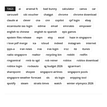
TAGS
ai
arsenal fc
bad bunny
calculator
canva
car
carousell
cdc voucher
chatgpt
chrome
chrome download
claude ai
clever
cna
cnn
copilot
cpf login
ebay
eccaresuite sso login
edmw
email
emirates
empower
english to chinese
english to spanish
epic games
epstein files release
espn
etsy
excel
haze in singapore
i love pdf merge
ica
icloud
indeed
instagram
internet
ipps-a
iran news
iras
iras login
iroz
ite
itunes
radio singapore
realtor
recycling bin
reddit
redfin
ringcentral
rmb to sgd
rob reiner
roblox
roblox download
roblox login
rockauto
sg budget 2026
sgcarmart
sharepoint
shopee
singapore airlines
singapore pools
singapore weather forecast
sls
sls login
snipping tool
spotify
steam
straits times
watch
winter olympics 2026