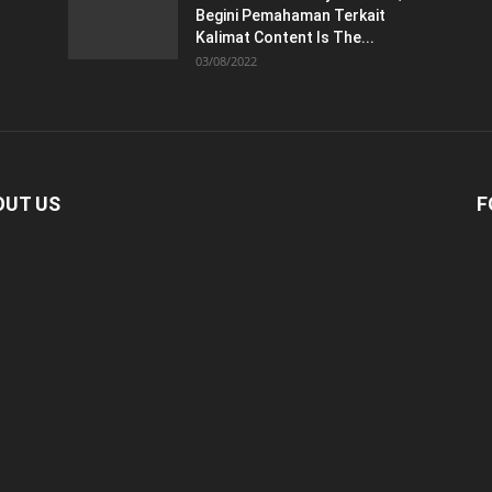
Begini Pemahaman Terkait
Kalimat Content Is The...
03/08/2022
OUT US
F