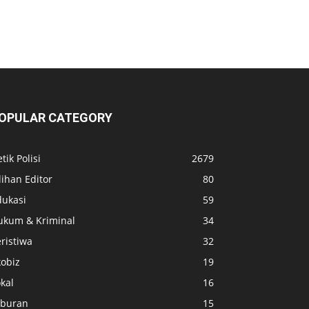
OPULAR CATEGORY
tik Polisi
2679
lihan Editor
80
dukasi
59
ukum & Kriminal
34
ristiwa
32
kobiz
19
kal
16
iburan
15