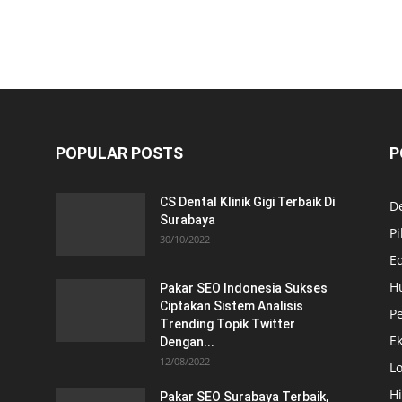
POPULAR POSTS
P
CS Dental Klinik Gigi Terbaik Di
De
Surabaya
Pi
30/10/2022
E
H
Pakar SEO Indonesia Sukses
Ciptakan Sistem Analisis
Pe
Trending Topik Twitter
E
Dengan...
12/08/2022
Lo
H
Pakar SEO Surabaya Terbaik,