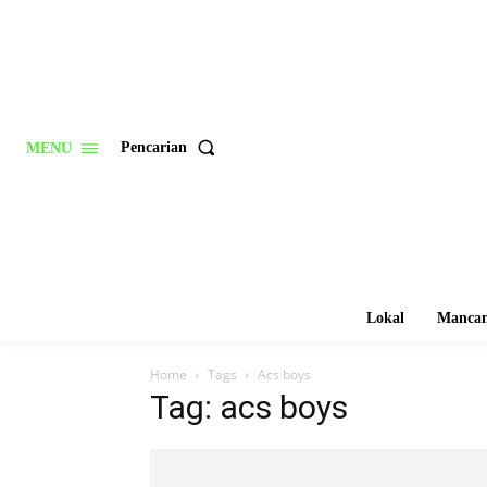
Pencarian
MENU
Lokal
Mancan
Home
Tags
Acs boys
Tag: acs boys