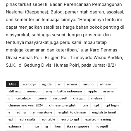
pihak terkait seperti, Badan Perencanaan Pembangunan
Nasional (Bappenas), Bulog, pemerintah daerah, asosiasi,
dan kementerian lembaga lainnya. “Harapannya tentu ini
dapat menjadikan stabilitas harga bahan pokok penting di
masyarakat, sehingga sesuai dengan prosedur dan
tentunya masyarakat juga perlu kami imbau tetap
menjaga keamanan dan ketertiban,” ujar Karo Penmas
Divisi Humas Polri Brigjen Pol. Trunoyudo Wisnu Andiko,
S.I.K., di Gedung Divisi Humas Polri, pada Jumat (8/2)
TAGS
acs boys
agoda
ai
airasia
airbnb
al nassr
aliff aziz
amazon
amy in battle indonesia
apple
arsenal
c
calculator
canva
carousell
chatgpt
chelsea
chinese new year 2024
chinese to english
cna
cpf
cpf login
e
edmw
emma stone
english to chinese
english to tamil
epl
epl results
epl table
euro to sgd
exalted meaning
exhuma
i
ica
ig
ikea
ikea singapore
ilovepdf