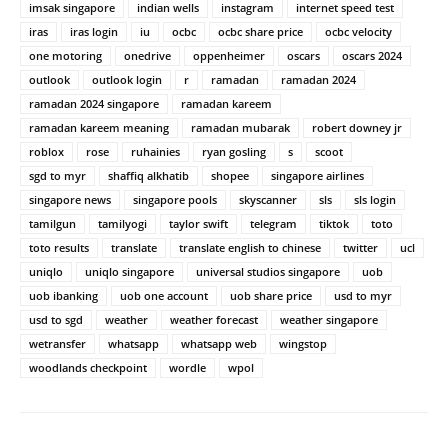
imsak singapore
indian wells
instagram
internet speed test
iras
iras login
iu
ocbc
ocbc share price
ocbc velocity
one motoring
onedrive
oppenheimer
oscars
oscars 2024
outlook
outlook login
r
ramadan
ramadan 2024
ramadan 2024 singapore
ramadan kareem
ramadan kareem meaning
ramadan mubarak
robert downey jr
roblox
rose
ruhainies
ryan gosling
s
scoot
sgd to myr
shaffiq alkhatib
shopee
singapore airlines
singapore news
singapore pools
skyscanner
sls
sls login
tamilgun
tamilyogi
taylor swift
telegram
tiktok
toto
toto results
translate
translate english to chinese
twitter
ucl
uniqlo
uniqlo singapore
universal studios singapore
uob
uob ibanking
uob one account
uob share price
usd to myr
usd to sgd
weather
weather forecast
weather singapore
wetransfer
whatsapp
whatsapp web
wingstop
woodlands checkpoint
wordle
wpol