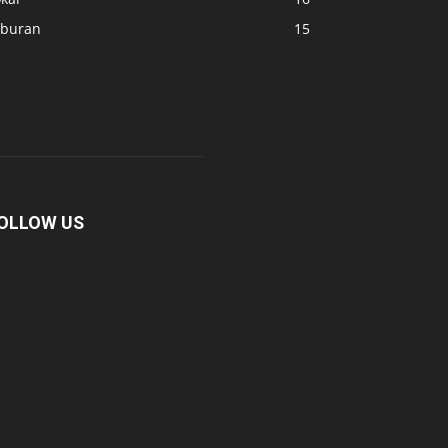
iburan
15
OLLOW US