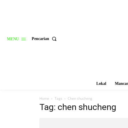
Pencarian
MENU
Lokal
Mancan
Home
Tags
Chen shucheng
Tag: chen shucheng