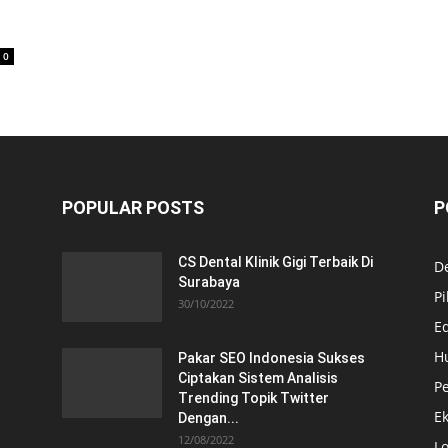
0
POPULAR POSTS
P
CS Dental Klinik Gigi Terbaik Di
De
Surabaya
Pi
30/10/2022
E
H
Pakar SEO Indonesia Sukses
Ciptakan Sistem Analisis
Pe
Trending Topik Twitter
E
Dengan...
12/08/2022
Lo