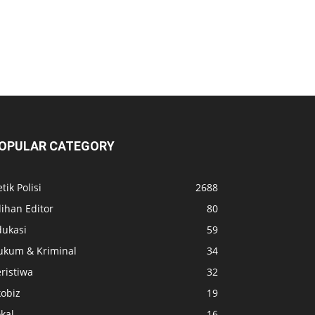
OPULAR CATEGORY
tik Polisi
2688
lihan Editor
80
dukasi
59
ukum & Kriminal
34
ristiwa
32
kobiz
19
kal
16