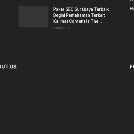
H
Pakar SEO Surabaya Terbaik,
Begini Pemahaman Terkait
Kalimat Content Is The...
03/08/2022
OUT US
F