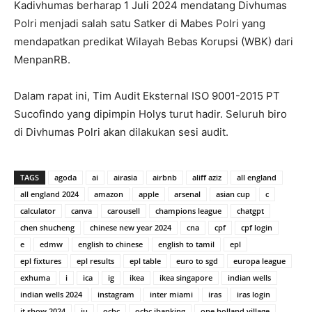
Kadivhumas berharap 1 Juli 2024 mendatang Divhumas
Polri menjadi salah satu Satker di Mabes Polri yang
mendapatkan predikat Wilayah Bebas Korupsi (WBK) dari
MenpanRB.
Dalam rapat ini, Tim Audit Eksternal ISO 9001-2015 PT
Sucofindo yang dipimpin Holys turut hadir. Seluruh biro
di Divhumas Polri akan dilakukan sesi audit.
TAGS
agoda
ai
airasia
airbnb
aliff aziz
all england
all england 2024
amazon
apple
arsenal
asian cup
c
calculator
canva
carousell
champions league
chatgpt
chen shucheng
chinese new year 2024
cna
cpf
cpf login
e
edmw
english to chinese
english to tamil
epl
epl fixtures
epl results
epl table
euro to sgd
europa league
exhuma
i
ica
ig
ikea
ikea singapore
indian wells
indian wells 2024
instagram
inter miami
iras
iras login
it show 2024
iu
ocbc
ocbc ibanking
one holland village