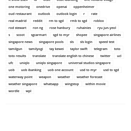
one motoring
onedrive
openai
oppenheimer
oud restaurant
outlook
outlook login
r
rate
real madrid
reddit
rm to sgd
rmb to sgd
roblox
rod stewart
ron ng
rose hanbury
ruhainies
ryu jun-yeol
s
scoot
sgcarmart
sgd to myr
shopee
singapore airlines
singapore news
singapore pools
sls
sls login
speed test
tamilgun
tamilyogi
tay kewei
taylor swift
telegram
toto
toto results
translate
translate english to chinese
twitter
ucl
ufc
uniqlo
uniqlo singapore
universal studios singapore
uob
uob ibanking
uob one account
usd to myr
usd to sgd
waterway point
weapon
weather
weather forecast
weather singapore
whatsapp
wingstop
within movie
wordle
wpl