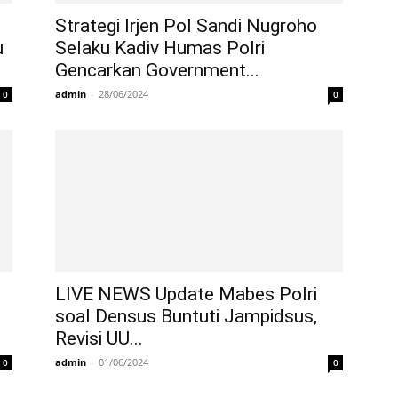
Strategi Irjen Pol Sandi Nugroho
u
Selaku Kadiv Humas Polri
Gencarkan Government...
admin
-
28/06/2024
0
0
LIVE NEWS Update Mabes Polri
soal Densus Buntuti Jampidsus,
Revisi UU...
admin
-
01/06/2024
0
0