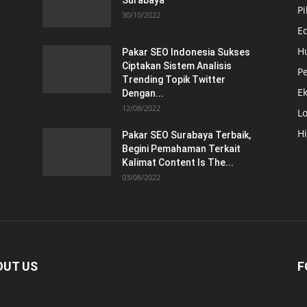
Surabaya
Pi
30/10/2022
E
H
Pakar SEO Indonesia Sukses
Ciptakan Sistem Analisis
Pe
Trending Topik Twitter
E
Dengan...
12/08/2022
Lo
H
Pakar SEO Surabaya Terbaik,
Begini Pemahaman Terkait
Kalimat Content Is The...
03/08/2022
OUT US
F