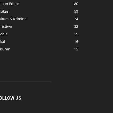
lihan Editor
80
dukasi
59
ukum & Kriminal
34
ristiwa
32
kobiz
19
kal
16
iburan
15
OLLOW US