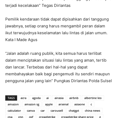
terjadi kecelakaan” Tegas Dirlantas
Pemilik kendaraan tidak dapat dipisahkan dari tanggung
jawabnya, setiap orang harus mengambil peran dalam
ikut terwujudnya keselamatan lalu lintas di jalan umum.
Kata I Made Agus
“Jalan adalah ruang publik, kita semua harus terlibat
dalam menciptakan situasi lalu lintas yang aman, tertib
dan lancar. Terbebas dari hal-hal yang dapat
membahayakan baik bagi pengemudi itu sendiri maupun
pengguna jalan yang lain” Pungkas Dirlantas Polda Sulsel
TAGS
acra
agoda
ai
airasia
airbnb
albertine leo
amazon
amazon sg
apple
arsenal
asiaone
c
calculator
canva
car
carousell
chatgpt
china news
cna
cnn
cpf
crowdstrike
crowdstrike share price
e