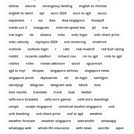
edmw
edurec
emergency landing
english to chinese
english to tamil
epl
euro 2024
euro to sgd
euros
expensive
i
ica
ikea
ikea singapore
ilovepdf
inside out 2
instagram
internet speed test
ipl
iras
iras login
ite
obama
ocbc
ocbc login
ocbc share price
ocbc velocity
olympics 2024
one motoring
onedrive
outlook
outlook login
r
rate
real madrid
red bull racing
reddit
riccardo calafiori
richard rios
rm to sgd
rmb to sgd
roblox
rolex
rowan atkinson
scoot
sgcarmart
sgd to myr
shopee
singapore airlines
singapore news
singapore pools
skyscanner
sls
sls login
tamilgun
tamilyogi
telegram
telegram web
tiktok
toto
toto results
translate
truck
tuas
twitter
uefa euro brackets
uefa euro games
uefa euro standings
uniqlo
uniqlo singapore
universal studios singapore
uob
uob ibanking
uob share price
usd to sgd
weather
weather forecast
weather singapore
wetransfer
whatsapp
whatsapp web
whole life insurance
wife news
wordle
wpol