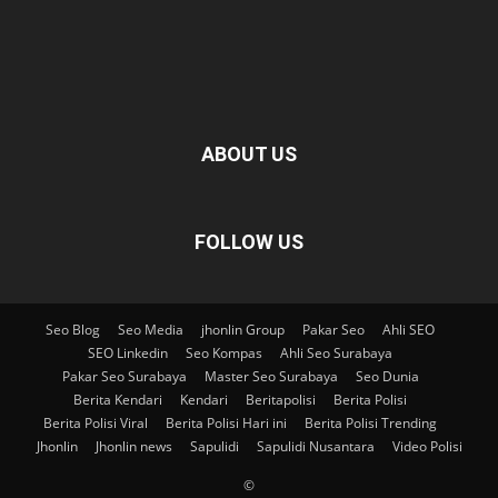
ABOUT US
FOLLOW US
Seo Blog
Seo Media
jhonlin Group
Pakar Seo
Ahli SEO
SEO Linkedin
Seo Kompas
Ahli Seo Surabaya
Pakar Seo Surabaya
Master Seo Surabaya
Seo Dunia
Berita Kendari
Kendari
Beritapolisi
Berita Polisi
Berita Polisi Viral
Berita Polisi Hari ini
Berita Polisi Trending
Jhonlin
Jhonlin news
Sapulidi
Sapulidi Nusantara
Video Polisi
©