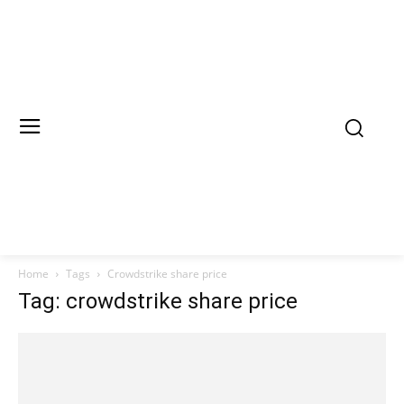
Home
Tags
Crowdstrike share price
Tag: crowdstrike share price