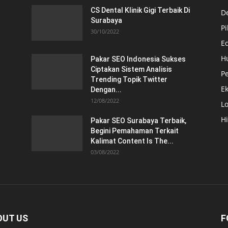
CS Dental Klinik Gigi Terbaik Di
De
Surabaya
Pi
30/10/2022
E
H
Pakar SEO Indonesia Sukses
Ciptakan Sistem Analisis
Pe
Trending Topik Twitter
E
Dengan...
12/08/2022
Lo
H
Pakar SEO Surabaya Terbaik,
Begini Pemahaman Terkait
Kalimat Content Is The...
03/08/2022
OUT US
F