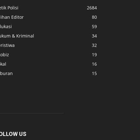
tik Polisi
2684
lihan Editor
80
dukasi
59
ukum & Kriminal
34
ristiwa
32
kobiz
19
kal
16
iburan
15
OLLOW US