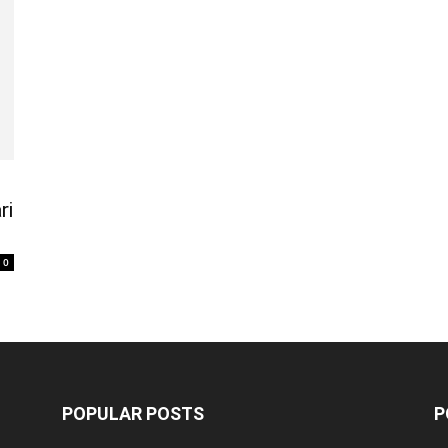
ri
0
POPULAR POSTS
P