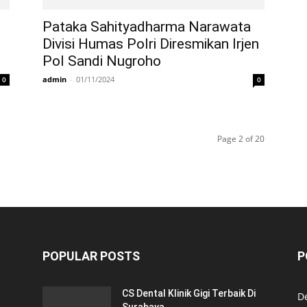
Pataka Sahityadharma Narawata
Divisi Humas Polri Diresmikan Irjen
Pol Sandi Nugroho
admin
-
01/11/2024
0
0
Page 2 of 20
POPULAR POSTS
P
CS Dental Klinik Gigi Terbaik Di
De