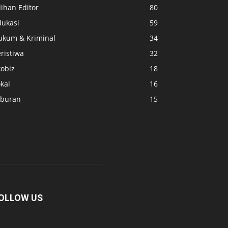
lihan Editor
80
dukasi
59
ukum & Kriminal
34
ristiwa
32
kobiz
18
kal
16
iburan
15
OLLOW US