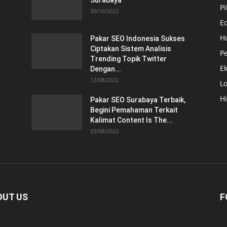
Surabaya
Pi
30/10/2022
E
H
Pakar SEO Indonesia Sukses
Ciptakan Sistem Analisis
Pe
Trending Topik Twitter
E
Dengan...
12/08/2022
Lo
H
Pakar SEO Surabaya Terbaik,
Begini Pemahaman Terkait
Kalimat Content Is The...
03/08/2022
OUT US
F