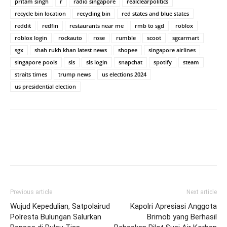
pritam singh
r
radio singapore
realclearpolitics
recycle bin location
recycling bin
red states and blue states
reddit
redfin
restaurants near me
rmb to sgd
roblox
roblox login
rockauto
rose
rumble
scoot
sgcarmart
sgx
shah rukh khan latest news
shopee
singapore airlines
singapore pools
sls
sls login
snapchat
spotify
steam
straits times
trump news
us elections 2024
us presidential election
Previous article
Next article
Wujud Kepedulian, Satpolairud
Kapolri Apresiasi Anggota
Polresta Bulungan Salurkan
Brimob yang Berhasil