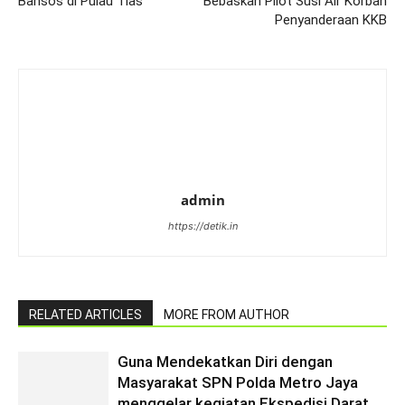
Bansos di Pulau Tias
Bebaskan Pilot Susi Air Korban
Penyanderaan KKB
admin
https://detik.in
RELATED ARTICLES
MORE FROM AUTHOR
Guna Mendekatkan Diri dengan
Masyarakat SPN Polda Metro Jaya
menggelar kegiatan Ekspedisi Darat