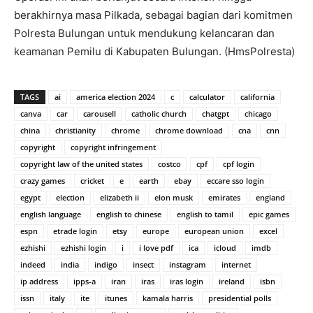
berakhirnya masa Pilkada, sebagai bagian dari komitmen
Polresta Bulungan untuk mendukung kelancaran dan
keamanan Pemilu di Kabupaten Bulungan. (HmsPolresta)
TAGS
ai
america election 2024
c
calculator
california
canva
car
carousell
catholic church
chatgpt
chicago
china
christianity
chrome
chrome download
cna
cnn
copyright
copyright infringement
copyright law of the united states
costco
cpf
cpf login
crazy games
cricket
e
earth
ebay
eccare sso login
egypt
election
elizabeth ii
elon musk
emirates
england
english language
english to chinese
english to tamil
epic games
espn
etrade login
etsy
europe
european union
excel
ezhishi
ezhishi login
i
i love pdf
ica
icloud
imdb
indeed
india
indigo
insect
instagram
internet
ip address
ipps-a
iran
iras
iras login
ireland
isbn
issn
italy
ite
itunes
kamala harris
presidential polls