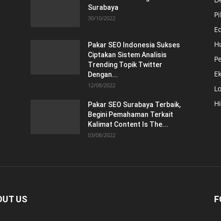
Surabaya
Pi
30/10/2022
E
H
Pakar SEO Indonesia Sukses
Ciptakan Sistem Analisis
Pe
Trending Topik Twitter
E
Dengan...
12/08/2022
Lo
H
Pakar SEO Surabaya Terbaik,
Begini Pemahaman Terkait
Kalimat Content Is The...
03/08/2022
OUT US
F