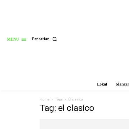
Pencarian
MENU
Lokal
Mancan
Home
Tags
El clasico
Tag: el clasico