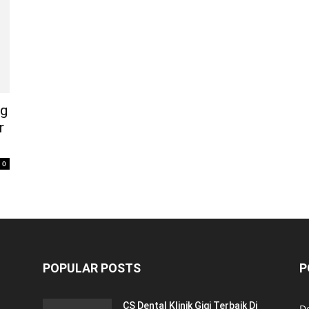
ng
r
0
POPULAR POSTS
P
CS Dental Klinik Gigi Terbaik Di
De