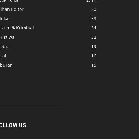
lihan Editor
80
dukasi
59
ukum & Kriminal
34
ristiwa
32
kobiz
19
kal
16
iburan
15
OLLOW US