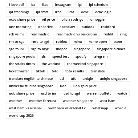
i love pdf
ica
ikea
instagram
ipl
ipl schedule
ipl standings
ipl stats
iran
iras
ocbc
ocbc login
ocbc share price
oil price
olivia rodrigo
omoggle
one motoring
onedrive
openclaw
outlook
rashford
rcb vs mi
real madrid
real madrid vs barcelona
reddit
ring
rm to sgd
rmb to sgd
roblox
rolex
rome open
scoot
sgd to inr
sgd to myr
shopee
singapore
singapore airlines
singapore pools
sls
speed test
spotify
telegram
the straits times
the weeknd
the weeknd singapore
ticketmaster
tiktok
toto
toto results
translate
translate english to chinese
ucl
ufc
uniqlo
uniqlo singapore
universal studios singapore
uob
uob gold price
uob share price
usd to inr
usd to sgd
warren buffett
watch
weather
weather forecast
weather singapore
west ham
west ham vs arsenal
west ham vs arsenal f.c
whatsapp
wordle
world cup 2026