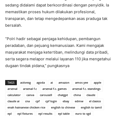
sedang didalami dapat berkoordinasi dengan penyidik. Ia
memastikan proses hukum dilakukan profesional,
transparan, dan tetap mengedepankan asas praduga tak
bersalah.
“Polri hadir sebagai penjaga kehidupan, pembangun
peradaban, dan pejuang kemanusiaan. Kami mengajak
masyarakat menjaga ketertiban, melindungi data pribadi,
serta segera melapor melalui layanan 110 jika mengetahui
dugaan tindak pidana,” pungkasnya
TAGS
activesg
agoda
ai
amazon
amos yee
apple
arsenal
arsenal f.c
arsenal f.c. games
arsenal f.c. standings
calculator
canva
carousell
chatgpt
china
claude
claude ai
cna
cpf
cpf login
ebay
edmw
el clasico
enah hainanese chicken rice
english to chinese
english to tamil
epl
epl fixtures
epl results
epl table
euro to sgd