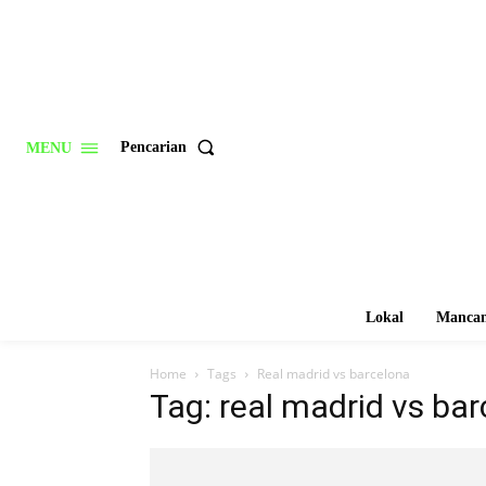
Pencarian
MENU
Lokal
Mancan
Home
Tags
Real madrid vs barcelona
Tag: real madrid vs ba