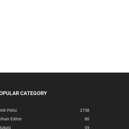
OPULAR CATEGORY
tik Polisi
2738
lihan Editor
80
dukasi
59