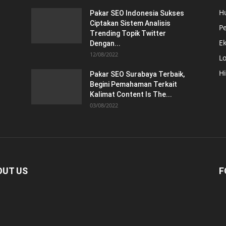
H
Pakar SEO Indonesia Sukses
Ciptakan Sistem Analisis
Pe
Trending Topik Twitter
E
Dengan...
12/08/2022
Lo
H
Pakar SEO Surabaya Terbaik,
Begini Pemahaman Terkait
Kalimat Content Is The...
03/08/2022
OUT US
F