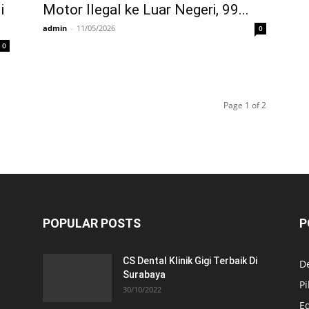
i
Motor Ilegal ke Luar Negeri, 99...
admin
-
11/05/2026
0
0
Page 1 of 2
POPULAR POSTS
P
CS Dental Klinik Gigi Terbaik Di
De
Surabaya
Pi
30/10/2022
E