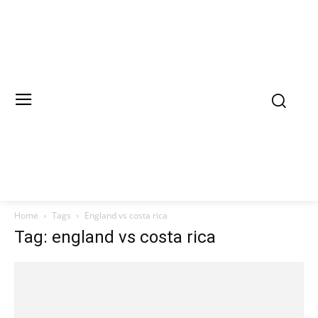
Home
Tags
England vs costa rica
Tag: england vs costa rica