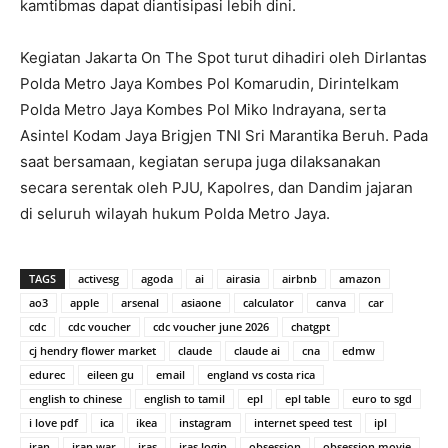
kamtibmas dapat diantisipasi lebih dini.
Kegiatan Jakarta On The Spot turut dihadiri oleh Dirlantas
Polda Metro Jaya Kombes Pol Komarudin, Dirintelkam
Polda Metro Jaya Kombes Pol Miko Indrayana, serta
Asintel Kodam Jaya Brigjen TNI Sri Marantika Beruh. Pada
saat bersamaan, kegiatan serupa juga dilaksanakan
secara serentak oleh PJU, Kapolres, dan Dandim jajaran
di seluruh wilayah hukum Polda Metro Jaya.
TAGS
activesg
agoda
ai
airasia
airbnb
amazon
ao3
apple
arsenal
asiaone
calculator
canva
car
cdc
cdc voucher
cdc voucher june 2026
chatgpt
cj hendry flower market
claude
claude ai
cna
edmw
edurec
eileen gu
email
england vs costa rica
english to chinese
english to tamil
epl
epl table
euro to sgd
i love pdf
ica
ikea
instagram
internet speed test
ipl
iran
iran war
iras
iras login
obsession
obsession movie