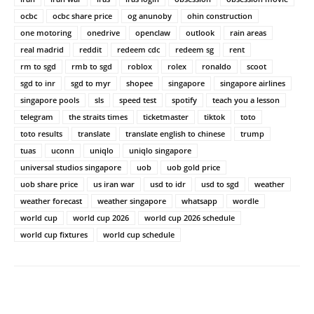
ocbc
ocbc share price
og anunoby
ohin construction
one motoring
onedrive
openclaw
outlook
rain areas
real madrid
reddit
redeem cdc
redeem sg
rent
rm to sgd
rmb to sgd
roblox
rolex
ronaldo
scoot
sgd to inr
sgd to myr
shopee
singapore
singapore airlines
singapore pools
sls
speed test
spotify
teach you a lesson
telegram
the straits times
ticketmaster
tiktok
toto
toto results
translate
translate english to chinese
trump
tuas
uconn
uniqlo
uniqlo singapore
universal studios singapore
uob
uob gold price
uob share price
us iran war
usd to idr
usd to sgd
weather
weather forecast
weather singapore
whatsapp
wordle
world cup
world cup 2026
world cup 2026 schedule
world cup fixtures
world cup schedule