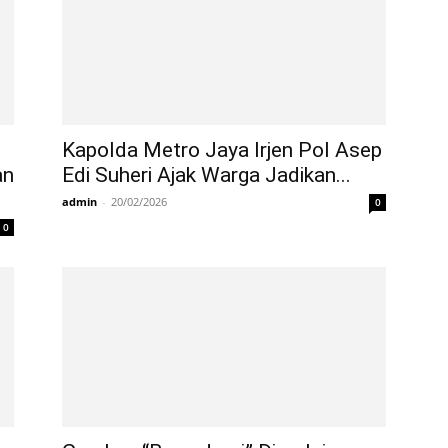
Kapolda Metro Jaya Irjen Pol Asep
an
Edi Suheri Ajak Warga Jadikan...
admin
-
20/02/2026
0
0