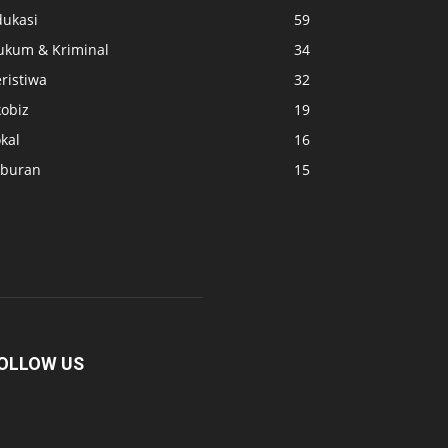
dukasi
59
ukum & Kriminal
34
ristiwa
32
kobiz
19
kal
16
iburan
15
OLLOW US