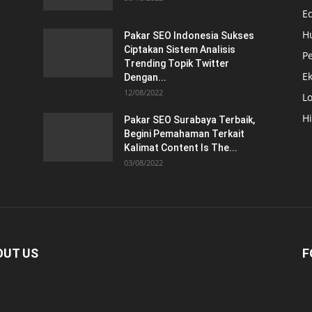
E
H
Pakar SEO Indonesia Sukses
Ciptakan Sistem Analisis
Pe
Trending Topik Twitter
E
Dengan...
12/08/2022
Lo
H
Pakar SEO Surabaya Terbaik,
Begini Pemahaman Terkait
Kalimat Content Is The...
03/08/2022
OUT US
F