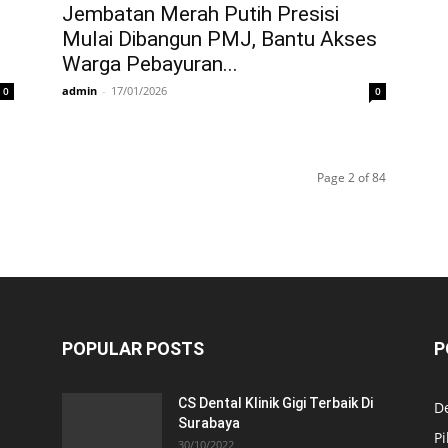
Jembatan Merah Putih Presisi
Mulai Dibangun PMJ, Bantu Akses
Warga Pebayuran...
admin
-
17/01/2026
0
0
Page 2 of 84
POPULAR POSTS
P
CS Dental Klinik Gigi Terbaik Di
De
Surabaya
Pi
30/10/2022