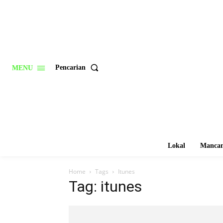
Pencarian
MENU
Lokal
Mancan
Home
Tags
Itunes
Tag: itunes