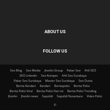
ABOUT US
FOLLOW US
Seo Blog
Seo Media
jhonlin Group
Pakar Seo
Ahli SEO
SEO Linkedin
Seo Kompas
Ahli Seo Surabaya
Pakar Seo Surabaya
Master Seo Surabaya
Seo Dunia
Berita Kendari
Kendari
Beritapolisi
Berita Polisi
Berita Polisi Viral
Berita Polisi Hari ini
Berita Polisi Trending
Jhonlin
Jhonlin news
Sapulidi
Sapulidi Nusantara
Video Polisi
©