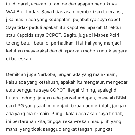
itu di darat, apakah itu online dan apapun bentuknya
WAJIB di tindak. Saya tidak akan memberikan toleransi,
jika masih ada yang kedapatan, pejabatnya saya copot
Saya tidak peduli apakah itu Kapolres, apakah Direktur
atau Kapolda saya COPOT. Begitu juga di Mabes Polri,
tolong betul-betul di perhatikan. Hal-hal yang menjadi
keluhan masyarakat dan di laporkan mohon untuk segera
di bereskan.
Demikian juga Narkoba, jangan ada yang main-main,
kalau ada yang ketahuan, apakah itu mengatur, mengedar
atau pengguna saya COPOT. Ilegal Mining, apalagi di
hutan lindung, jangan ada penyelundupan, masalah BBM
dan LPG yang saat ini menjadi beban pemerintah, jangan
ada yang main-main. Pungli kalau ada akan saya tindak,
ini pertaruhan kita, tinggal rekan-rekan mau pilih yang
mana, yang tidak sanggup angkat tangan, pungkas