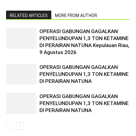
RELATED ARTICLES
MORE FROM AUTHOR
OPERASI GABUNGAN GAGALKAN
PENYELUNDUPAN 1,3 TON KETAMINE
DI PERAIRAN NATUNA Kepulauan Riau,
9 Agustus 2026
OPERASI GABUNGAN GAGALKAN
PENYELUNDUPAN 1,3 TON KETAMINE
DI PERAIRAN NATUNA
OPERASI GABUNGAN GAGALKAN
PENYELUNDUPAN 1,3 TON KETAMINE
DI PERAIRAN NATUNA