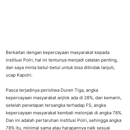
Berkaitan dengan kepercayaan masyarakat kepada
institusi Polri, hal ini tentunya menjadi catatan penting,
dan saya minta betul-betul untuk bisa ditindak lanjuti,
ucap Kapolri.
Pasca terjadinya peristiwa Duren Tiga, angka
kepercayaan masyarakat anjlok ada di 28%, dan kemarin,
setelah penetapan tersangka terhadap FS, angka
kepercayaan masyarakat kembali melonjak di angka 78%.
Dan ini adalah pertaruhan institusi Polri, sehingga angka
78% itu, minimal sama atau harapannya naik sesuai