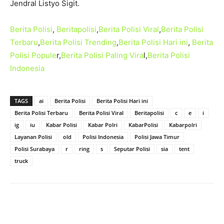
Jendral Listyo Sigit.
Berita Polisi
,
Beritapolisi
,
Berita Polisi Viral
,
Berita Polisi
Terbaru
,
Berita Polisi Trending
,
Berita Polisi Hari ini
,
Berita
Polisi Popule
r,
Berita Polisi Paling Vira
l,
Berita Polisi
Indonesia
TAGS
ai
Berita Polisi
Berita Polisi Hari ini
Berita Polisi Terbaru
Berita Polisi Viral
Beritapolisi
c
e
i
ig
iu
Kabar Polisi
Kabar Polri
KabarPolisi
Kabarpolri
Layanan Polisi
old
Polisi Indonesia
Polisi Jawa Timur
Polisi Surabaya
r
ring
s
Seputar Polisi
sia
tent
truck