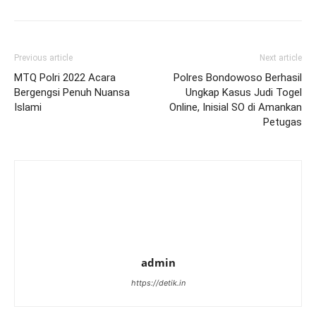
Previous article
Next article
MTQ Polri 2022 Acara
Polres Bondowoso Berhasil
Bergengsi Penuh Nuansa
Ungkap Kasus Judi Togel
Islami
Online, Inisial SO di Amankan
Petugas
admin
https://detik.in