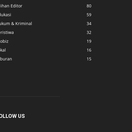
lihan Editor
80
dukasi
59
ukum & Kriminal
34
ristiwa
32
kobiz
19
kal
16
iburan
15
OLLOW US