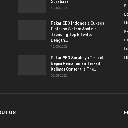
Surabaya
Pi
30/10/2022
E
H
Pakar SEO Indonesia Sukses
Ciptakan Sistem Analisis
Pe
Trending Topik Twitter
E
Dengan...
12/08/2022
Lo
H
Pakar SEO Surabaya Terbaik,
Begini Pemahaman Terkait
Kalimat Content Is The...
03/08/2022
OUT US
F