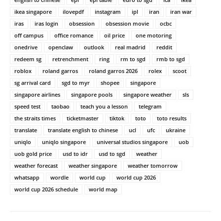
ikea singapore
ilovepdf
instagram
ipl
iran
iran war
iras
iras login
obsession
obsession movie
ocbc
off campus
office romance
oil price
one motoring
onedrive
openclaw
outlook
real madrid
reddit
redeem sg
retrenchment
ring
rm to sgd
rmb to sgd
roblox
roland garros
roland garros 2026
rolex
scoot
sg arrival card
sgd to myr
shopee
singapore
singapore airlines
singapore pools
singapore weather
sls
speed test
taobao
teach you a lesson
telegram
the straits times
ticketmaster
tiktok
toto
toto results
translate
translate english to chinese
ucl
ufc
ukraine
uniqlo
uniqlo singapore
universal studios singapore
uob
uob gold price
usd to idr
usd to sgd
weather
weather forecast
weather singapore
weather tomorrow
whatsapp
wordle
world cup
world cup 2026
world cup 2026 schedule
world map