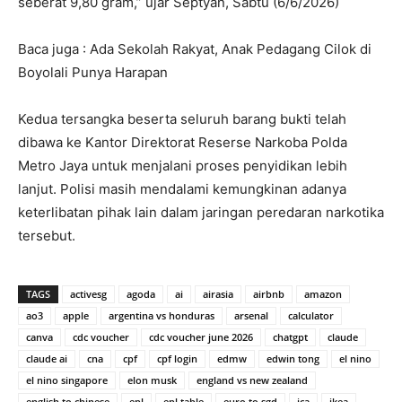
seberat 9,80 gram,” ujar Septyan, Sabtu (6/6/2026)
Baca juga : Ada Sekolah Rakyat, Anak Pedagang Cilok di
Boyolali Punya Harapan
Kedua tersangka beserta seluruh barang bukti telah
dibawa ke Kantor Direktorat Reserse Narkoba Polda
Metro Jaya untuk menjalani proses penyidikan lebih
lanjut. Polisi masih mendalami kemungkinan adanya
keterlibatan pihak lain dalam jaringan peredaran narkotika
tersebut.
TAGS
activesg
agoda
ai
airasia
airbnb
amazon
ao3
apple
argentina vs honduras
arsenal
calculator
canva
cdc voucher
cdc voucher june 2026
chatgpt
claude
claude ai
cna
cpf
cpf login
edmw
edwin tong
el nino
el nino singapore
elon musk
england vs new zealand
english to chinese
epl
epl table
euro to sgd
ica
ikea