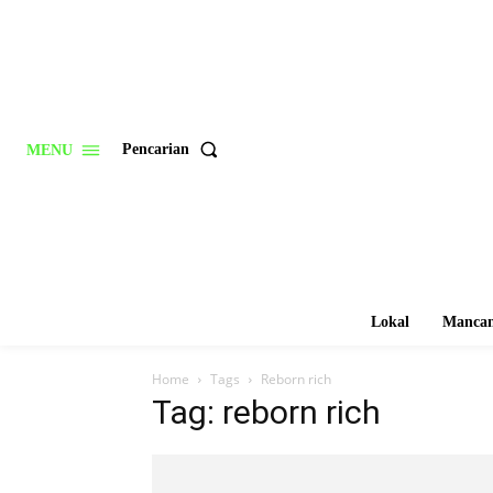
Pencarian
MENU
Lokal
Mancan
Home
Tags
Reborn rich
Tag: reborn rich