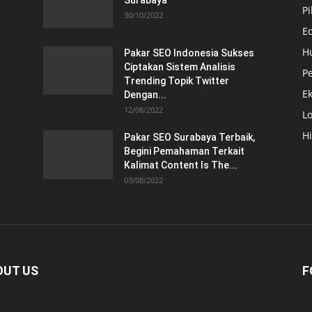
Surabaya
Pi
30/10/2022
E
H
Pakar SEO Indonesia Sukses
Ciptakan Sistem Analisis
Pe
Trending Topik Twitter
E
Dengan...
12/08/2022
Lo
H
Pakar SEO Surabaya Terbaik,
Begini Pemahaman Terkait
Kalimat Content Is The...
03/08/2022
OUT US
F