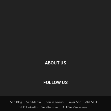
ABOUT US
FOLLOW US
Seo Blog
Seo Media
jhonlin Group
Pakar Seo
Ahli SEO
SEO Linkedin
Seo Kompas
Ahli Seo Surabaya