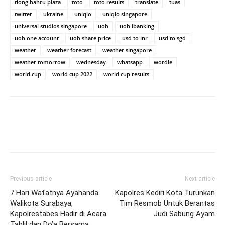
tiong bahru plaza
toto
toto results
translate
tuas
twitter
ukraine
uniqlo
uniqlo singapore
universal studios singapore
uob
uob ibanking
uob one account
uob share price
usd to inr
usd to sgd
weather
weather forecast
weather singapore
weather tomorrow
wednesday
whatsapp
wordle
world cup
world cup 2022
world cup results
Previous article
Next article
7 Hari Wafatnya Ayahanda
Kapolres Kediri Kota Turunkan
Walikota Surabaya,
Tim Resmob Untuk Berantas
Kapolrestabes Hadir di Acara
Judi Sabung Ayam
Tahlil dan Do’a Bersama