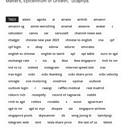
Matters, Epicentrum of Growth,” ucapnya.
TAGS
adani
agoda
ai
airasia
airbnb
amazon
amazon sg
annie wersching
arsenal
asiaone
avatar
c
calculator
canva
car
carousell
channel news asia
chatgpt
chinese new year 2023
chinese to english
cna
cpf
cpf login
e
ebay
edmw
edurec
emirates
english to chinese
english to tamil
epl
epl table
euro to sgd
exchange rate
i
ica
ig
ikea
ikea singapore
inch to cm
ind vs nz
indeed
instagram
internet speed test
iras
iras login
ocbc
ocbc ibanking
ocbc share price
ocbc velocity
omegle
one motoring
onedrive
openai
outlook
outlook login
r
raangi
raffles medical
real madrid
reborn rich
receiptify
record of ragnarok
reddit
rmb to sgd
roblox
ronaldo
s
scoot
sgcarmart
sgd to inr
sgd to myr
shopee
sia
singapore airlines
singapore pools
skyscanner
sls
song joong ki
tamilyogi
telegram web
tent
tesla share price
the last of us
tiktok