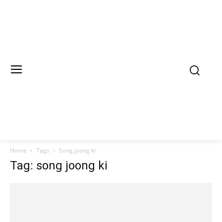
Home
Tags
Song joong ki
Tag: song joong ki