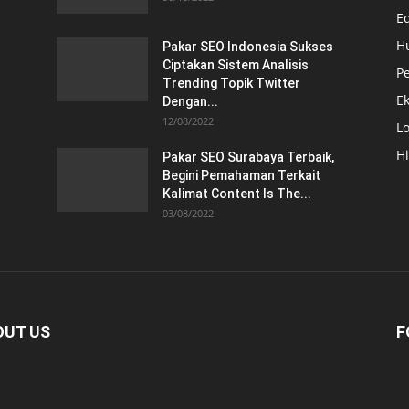
E
H
Pakar SEO Indonesia Sukses
Ciptakan Sistem Analisis
Pe
Trending Topik Twitter
E
Dengan...
12/08/2022
Lo
H
Pakar SEO Surabaya Terbaik,
Begini Pemahaman Terkait
Kalimat Content Is The...
03/08/2022
OUT US
F