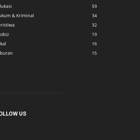
dukasi
59
ukum & Kriminal
34
ristiwa
32
kobiz
19
kal
16
iburan
15
OLLOW US