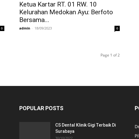
Ketua Kartar RT. 01 RW. 10
Kelurahan Medokan Ayu: Berfoto
Bersama...
admin
-
18/09/2023
0
0
Page 1 of 2
POPULAR POSTS
P
CS Dental Klinik Gigi Terbaik Di
De
Surabaya
Pi
30/10/2022