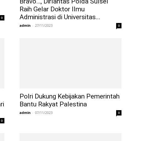
Bravo…, Dirlantas Polda Sulsel
Raih Gelar Doktor Ilmu
Administrasi di Universitas...
0
admin
-
27/11/2023
0
Polri Dukung Kebijakan Pemerintah
ri
Bantu Rakyat Palestina
admin
-
07/11/2023
0
0