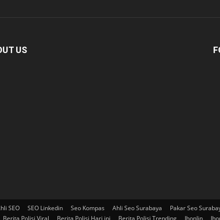
OUT US
F
hli SEO
SEO Linkedin
Seo Kompas
Ahli Seo Surabaya
Pakar Seo Suraba
Berita Polisi Viral
Berita Polisi Hari ini
Berita Polisi Trending
Jhonlin
Jho