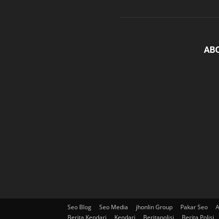
AB
Seo Blog
Seo Media
jhonlin Group
Pakar Seo
A
Berita Kendari
Kendari
Beritapolisi
Berita Polisi