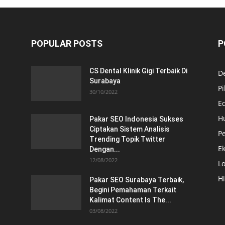
POPULAR POSTS
P
CS Dental Klinik Gigi Terbaik Di
De
Surabaya
Pi
30/10/2022
E
H
Pakar SEO Indonesia Sukses
Ciptakan Sistem Analisis
Pe
Trending Topik Twitter
E
Dengan...
12/08/2022
Lo
H
Pakar SEO Surabaya Terbaik,
Begini Pemahaman Terkait
Kalimat Content Is The...
03/08/2022