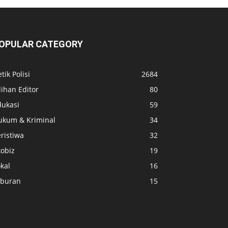
OPULAR CATEGORY
tik Polisi
2684
lihan Editor
80
dukasi
59
ukum & Kriminal
34
ristiwa
32
kobiz
19
kal
16
iburan
15