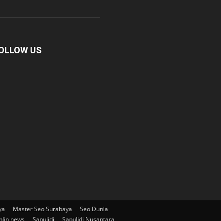
OLLOW US
ya
Master Seo Surabaya
Seo Dunia
nlin news
Sapulidi
Sapulidi Nusantara