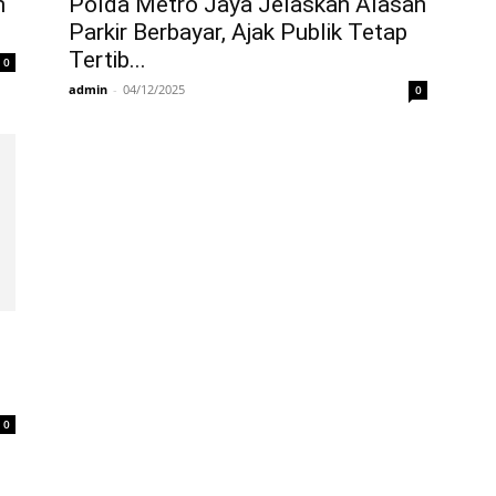
n
Polda Metro Jaya Jelaskan Alasan
Parkir Berbayar, Ajak Publik Tetap
Tertib...
0
admin
-
04/12/2025
0
0