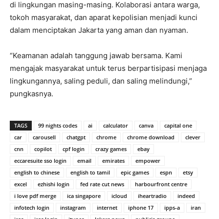
di lingkungan masing-masing. Kolaborasi antara warga,
tokoh masyarakat, dan aparat kepolisian menjadi kunci
dalam menciptakan Jakarta yang aman dan nyaman.
“Keamanan adalah tanggung jawab bersama. Kami
mengajak masyarakat untuk terus berpartisipasi menjaga
lingkungannya, saling peduli, dan saling melindungi,”
pungkasnya.
TAGS
99 nights codes
ai
calculator
canva
capital one
car
carousell
chatgpt
chrome
chrome download
clever
cnn
copilot
cpf login
crazy games
ebay
eccaresuite sso login
email
emirates
empower
english to chinese
english to tamil
epic games
espn
etsy
excel
ezhishi login
fed rate cut news
harbourfront centre
i love pdf merge
ica singapore
icloud
iheartradio
indeed
infotech login
instagram
internet
iphone 17
ipps-a
iran