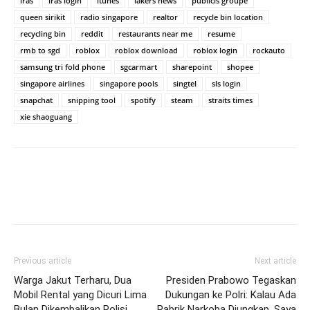
iras
iras login
itunes
lakers news
publicis groupe
queen sirikit
radio singapore
realtor
recycle bin location
recycling bin
reddit
restaurants near me
resume
rmb to sgd
roblox
roblox download
roblox login
rockauto
samsung tri fold phone
sgcarmart
sharepoint
shopee
singapore airlines
singapore pools
singtel
sls login
snapchat
snipping tool
spotify
steam
straits times
xie shaoguang
Previous article
Next article
Warga Jakut Terharu, Dua
Presiden Prabowo Tegaskan
Mobil Rental yang Dicuri Lima
Dukungan ke Polri: Kalau Ada
Bulan Dikembalikan Polisi
Pabrik Narkoba Diungkap, Saya