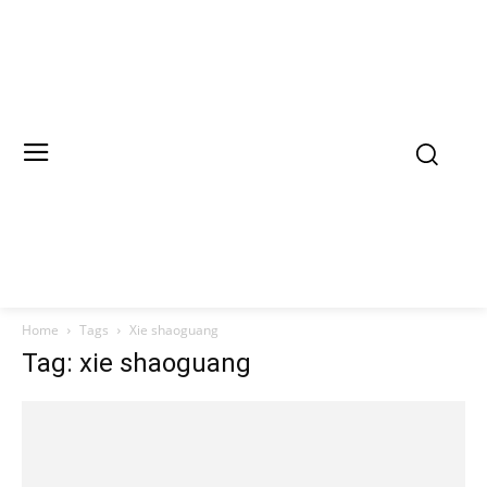
Home
Tags
Xie shaoguang
Tag: xie shaoguang