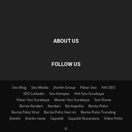
ABOUT US
FOLLOW US
Seo Blog
Seo Media
jhonlin Group
Pakar Seo
Ahli SEO
SEO Linkedin
Seo Kompas
Ahli Seo Surabaya
Pakar Seo Surabaya
Master Seo Surabaya
Seo Dunia
Berita Kendari
Kendari
Beritapolisi
Berita Polisi
Berita Polisi Viral
Berita Polisi Hari ini
Berita Polisi Trending
Jhonlin
Jhonlin news
Sapulidi
Sapulidi Nusantara
Video Polisi
©