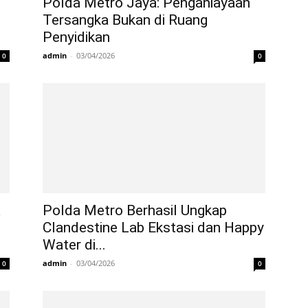
Polda Metro Jaya: Penganiayaan
Tersangka Bukan di Ruang
Penyidikan
admin
-
03/04/2026
0
0
a
Polda Metro Berhasil Ungkap
Clandestine Lab Ekstasi dan Happy
Water di...
admin
-
03/04/2026
0
0