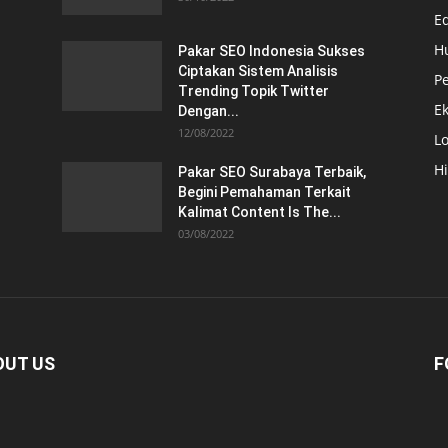
E
H
Pakar SEO Indonesia Sukses
Ciptakan Sistem Analisis
Pe
Trending Topik Twitter
E
Dengan...
12/08/2022
Lo
H
Pakar SEO Surabaya Terbaik,
Begini Pemahaman Terkait
Kalimat Content Is The...
03/08/2022
OUT US
F