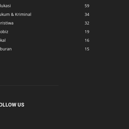
dukasi
59
ukum & Kriminal
34
ristiwa
32
kobiz
19
kal
16
iburan
15
OLLOW US