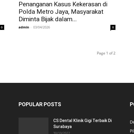
Penanganan Kasus Kekerasan di
Polda Metro Jaya, Masyarakat
Diminta Bijak dalam...
admin
-
03/04/2026
0
0
Page 1 of 2
POPULAR POSTS
P
CS Dental Klinik Gigi Terbaik Di
De
Surabaya
Pi
30/10/2022