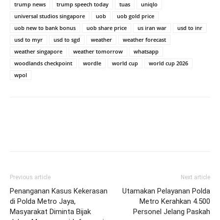
trump news
trump speech today
tuas
uniqlo
universal studios singapore
uob
uob gold price
uob new to bank bonus
uob share price
us iran war
usd to inr
usd to myr
usd to sgd
weather
weather forecast
weather singapore
weather tomorrow
whatsapp
woodlands checkpoint
wordle
world cup
world cup 2026
wpol
Previous article
Next article
Penanganan Kasus Kekerasan
Utamakan Pelayanan Polda
di Polda Metro Jaya,
Metro Kerahkan 4.500
Masyarakat Diminta Bijak
Personel Jelang Paskah