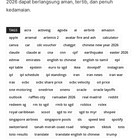
2026 dapat berlangsung aman, tertib, dan penuh
kedamaian.
TAGS
acra
activesg
agoda
ai
airbnb
amazon
apple
arsenal
artemis 2
avatar fire and ash
calculator
canva
car
cdc voucher
chatgpt
chinese new year 2026
claude
claude ai
cna
cnn
cpf
earthquake
easter 2026
edmw
emirates
english to chinese
english to tamil
epl
epl table
epstein
euro to sgd
ikea
ilovepdf
instagram
ipl
ipl schedule
ipl standings
iran
iran news
iran war
iras
ocbc
ocbc share price
ocbc velocity
oil price
one motoring
onedrive
onens
oracle
oracle layoffs
outlook
raffles city
ramadan 2026
real madrid
reddit
redeem sg
rm to sgd
rmb to sgd
roblox
rolex
royal caribbean
scoot
sgd to inr
sgd to myr
shopee
singapore airlines
singapore pools
sls
speed test
spotify
switzerland
tanah merah coast road
telegram
tiktok
toto
toto results
translate
translate english to chinese
trump