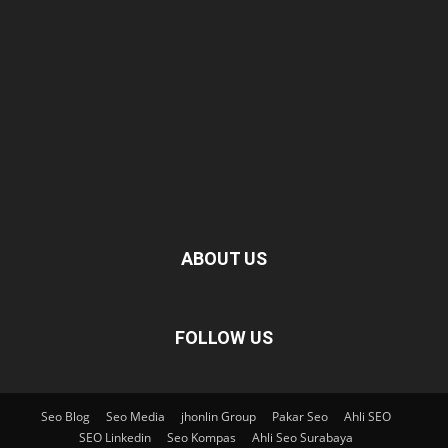
ABOUT US
FOLLOW US
Seo Blog
Seo Media
jhonlin Group
Pakar Seo
Ahli SEO
SEO Linkedin
Seo Kompas
Ahli Seo Surabaya