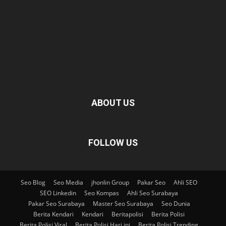
ABOUT US
FOLLOW US
Seo Blog
Seo Media
jhonlin Group
Pakar Seo
Ahli SEO
SEO Linkedin
Seo Kompas
Ahli Seo Surabaya
Pakar Seo Surabaya
Master Seo Surabaya
Seo Dunia
Berita Kendari
Kendari
Beritapolisi
Berita Polisi
Berita Polisi Viral
Berita Polisi Hari ini
Berita Polisi Trending