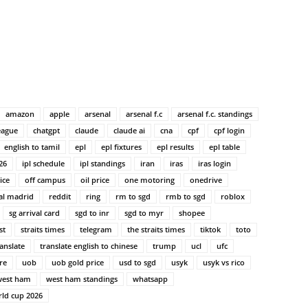
amazon
apple
arsenal
arsenal f.c
arsenal f.c. standings
eague
chatgpt
claude
claude ai
cna
cpf
cpf login
english to tamil
epl
epl fixtures
epl results
epl table
26
ipl schedule
ipl standings
iran
iras
iras login
ice
off campus
oil price
one motoring
onedrive
al madrid
reddit
ring
rm to sgd
rmb to sgd
roblox
sg arrival card
sgd to inr
sgd to myr
shopee
st
straits times
telegram
the straits times
tiktok
toto
ranslate
translate english to chinese
trump
ucl
ufc
re
uob
uob gold price
usd to sgd
usyk
usyk vs rico
west ham
west ham standings
whatsapp
ld cup 2026