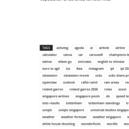
TAGS
activesg
agoda
ai
airbnb
airline
calculator
canva
car
carousell
champions l
edmw
eileen gu
emirates
english to chinese
euro to sgd
ica
ikea
instagram
ipl
ipl 20
obsession
obsession movie
ocbc
ocbc share pr
openclaw
outlook
rafizi ramli
rain areas
re
roland garros
roland garros 2026
rolex
scoot
singapore airlines
singapore pools
sls
speed te
toto results
tottenham
tottenham standings
t
uniqlo
uniqlo singapore
universal studios singapo
weather
weather forecast
weather singapore
white house shooting
wonderfools
wordle
wor