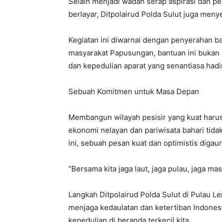
Selain menjadi wadah serap aspirasi dan p
berlayar, Ditpolairud Polda Sulut juga menye
Kegiatan ini diwarnai dengan penyerahan b
masyarakat Papusungan, bantuan ini bukan 
dan kepedulian aparat yang senantiasa had
Sebuah Komitmen untuk Masa Depan
Membangun wilayah pesisir yang kuat harus 
ekonomi nelayan dan pariwisata bahari tida
ini, sebuah pesan kuat dan optimistis digau
“Bersama kita jaga laut, jaga pulau, jaga ma
Langkah Ditpolairud Polda Sulut di Pulau L
menjaga kedaulatan dan ketertiban Indonesia
kepedulian di beranda terkecil kita.