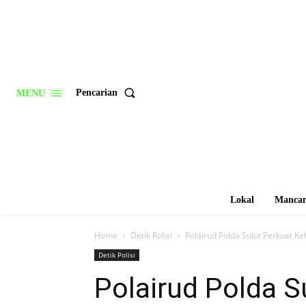
Pencarian
MENU
Lokal
Mancan
Home
Detik Polisi
Polairud Polda Sulut Perkuat 
Detik Polisi
Polairud Polda S