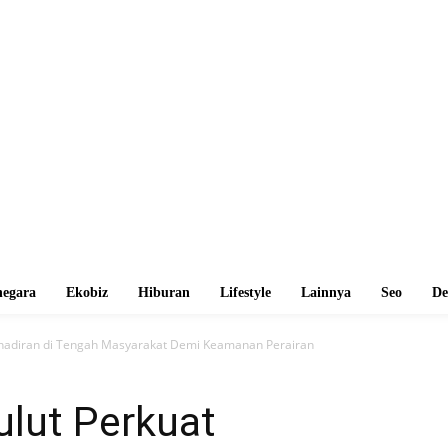
egara
Ekobiz
Hiburan
Lifestyle
Lainnya
Seo
De
Kehadiran di Tengah Masyarakat Demi Keamanan Perairan
ulut Perkuat