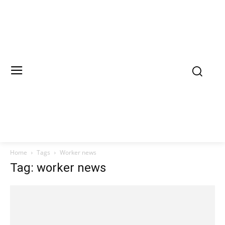
Home
Tags
Worker news
Tag: worker news