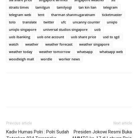
straits times
tamilgun
tamilyogi
tan kin lian
telegram
telegram web
tent
tharman shanmugaratnam
ticketmaster
toto
translate
twitter
ufc
uncanny counter
uniqlo
uniqlo singapore
universal studios singapore
uob
uob ibanking
uob one account
uob share price
usd to sgd
watch
weather
weather forecast
weather singapore
weather today
weather tomorrow
whatsapp
whatsapp web
woodleigh mall
wordle
worker news
Previous article
Next article
Kadiv Humas Polri : Polri Sudah
Presiden Jokowi Resmi Buka