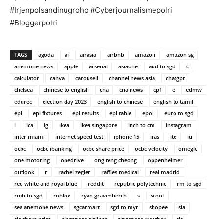
#Irjenpolsandinugroho #Cyberjournalismepolri
#Bloggerpolri
TAGS
agoda
ai
airasia
airbnb
amazon
amazon sg
anemone news
apple
arsenal
asiaone
aud to sgd
c
calculator
canva
carousell
channel news asia
chatgpt
chelsea
chinese to english
cna
cna news
cpf
e
edmw
edurec
election day 2023
english to chinese
english to tamil
epl
epl fixtures
epl results
epl table
epol
euro to sgd
i
ica
ig
ikea
ikea singapore
inch to cm
instagram
inter miami
internet speed test
iphone 15
iras
ite
iu
ocbc
ocbc ibanking
ocbc share price
ocbc velocity
omegle
one motoring
onedrive
ong teng cheong
oppenheimer
outlook
r
rachel zegler
raffles medical
real madrid
red white and royal blue
reddit
republic polytechnic
rm to sgd
rmb to sgd
roblox
ryan gravenberch
s
scoot
sea anemone news
sgcarmart
sgd to myr
shopee
sia
sia share price
singapore airlines
singapore weather
sls