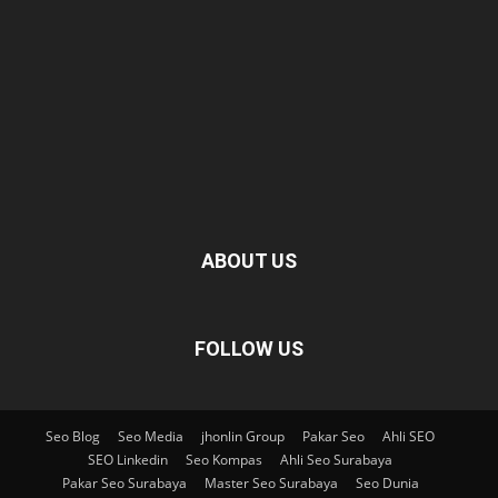
ABOUT US
FOLLOW US
Seo Blog
Seo Media
jhonlin Group
Pakar Seo
Ahli SEO
SEO Linkedin
Seo Kompas
Ahli Seo Surabaya
Pakar Seo Surabaya
Master Seo Surabaya
Seo Dunia