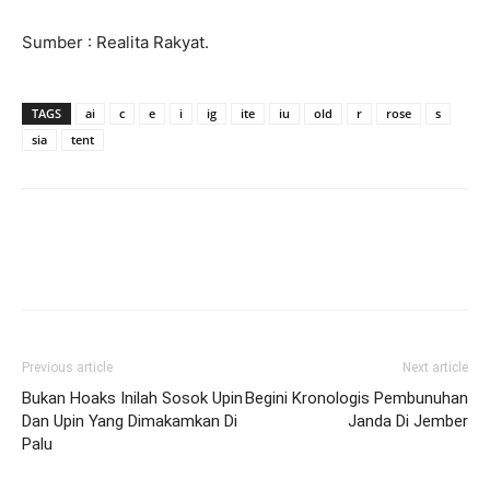
Sumber : Realita Rakyat.
TAGS
ai
c
e
i
ig
ite
iu
old
r
rose
s
sia
tent
Previous article
Next article
Bukan Hoaks Inilah Sosok Upin
Begini Kronologis Pembunuhan
Dan Upin Yang Dimakamkan Di
Janda Di Jember
Palu