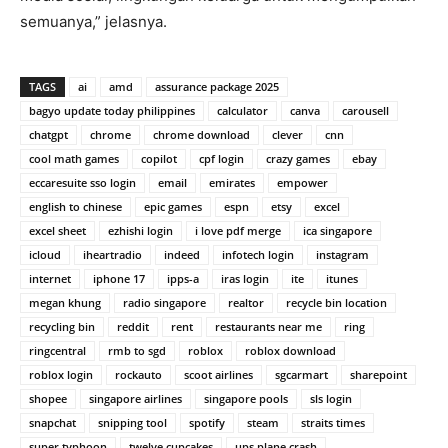
semuanya,” jelasnya.
TAGS
ai
amd
assurance package 2025
bagyo update today philippines
calculator
canva
carousell
chatgpt
chrome
chrome download
clever
cnn
cool math games
copilot
cpf login
crazy games
ebay
eccaresuite sso login
email
emirates
empower
english to chinese
epic games
espn
etsy
excel
excel sheet
ezhishi login
i love pdf merge
ica singapore
icloud
iheartradio
indeed
infotech login
instagram
internet
iphone 17
ipps-a
iras login
ite
itunes
megan khung
radio singapore
realtor
recycle bin location
recycling bin
reddit
rent
restaurants near me
ring
ringcentral
rmb to sgd
roblox
roblox download
roblox login
rockauto
scoot airlines
sgcarmart
sharepoint
shopee
singapore airlines
singapore pools
sls login
snapchat
snipping tool
spotify
steam
straits times
super typhoon
twelve cupcakes
ups plane crash