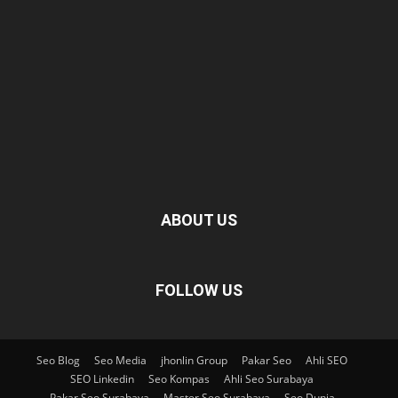
ABOUT US
FOLLOW US
Seo Blog
Seo Media
jhonlin Group
Pakar Seo
Ahli SEO
SEO Linkedin
Seo Kompas
Ahli Seo Surabaya
Pakar Seo Surabaya
Master Seo Surabaya
Seo Dunia