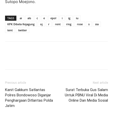
Sutopo Moejono.
TAGS
ai
als
c
e
epol
i
ig
iu
KPK Dibela Kejagung
oj
r
rent
ring
rose
s
sia
tent
twitter
Previous article
Next article
Kanit Gakkum Satlantas
Surat Terbuka Gus Salam
Polres Bondowoso Diganjar
Untuk PBNU Viral Di Media
Penghargaan Ditlantas Polda
Online Dan Media Sosial
Jatim