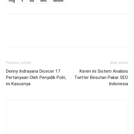
ring
s
sia
tent
twitter
Previous article
Next article
Denny Indrayana Dicecer 17
Keren ini Sistem Analisis
Pertanyaan Oleh Penyidik Polri,
Twitter Besutan Pakar SEO
ini Kasusnya
Indonesia