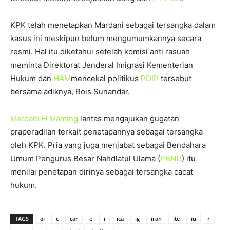
KPK telah menetapkan Mardani sebagai tersangka dalam
kasus ini meskipun belum mengumumkannya secara
resmi. Hal itu diketahui setelah komisi anti rasuah
meminta Direktorat Jenderal Imigrasi Kementerian
Hukum dan
HAM
mencekal politikus
PDIP
tersebut
bersama adiknya, Rois Sunandar.
Mardani H Maming
lantas mengajukan gugatan
praperadilan terkait penetapannya sebagai tersangka
oleh KPK. Pria yang juga menjabat sebagai Bendahara
Umum Pengurus Besar Nahdlatul Ulama (
PBNU
) itu
menilai penetapan dirinya sebagai tersangka cacat
hukum.
TAGS
ai
c
car
e
i
ica
ig
iran
ite
iu
r