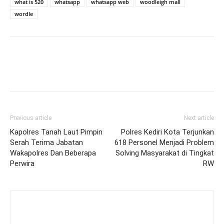
what is 520
whatsapp
whatsapp web
woodleigh mall
wordle
Previous article
Next article
Kapolres Tanah Laut Pimpin
Polres Kediri Kota Terjunkan
Serah Terima Jabatan
618 Personel Menjadi Problem
Wakapolres Dan Beberapa
Solving Masyarakat di Tingkat
Perwira
RW