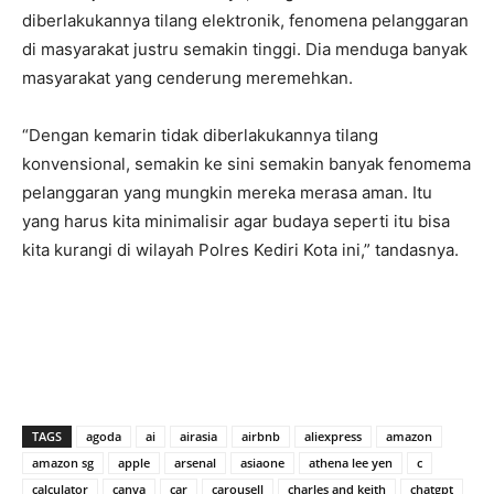
diberlakukannya tilang elektronik, fenomena pelanggaran
di masyarakat justru semakin tinggi. Dia menduga banyak
masyarakat yang cenderung meremehkan.
“Dengan kemarin tidak diberlakukannya tilang
konvensional, semakin ke sini semakin banyak fenomema
pelanggaran yang mungkin mereka merasa aman. Itu
yang harus kita minimalisir agar budaya seperti itu bisa
kita kurangi di wilayah Polres Kediri Kota ini,” tandasnya.
TAGS
agoda
ai
airasia
airbnb
aliexpress
amazon
amazon sg
apple
arsenal
asiaone
athena lee yen
c
calculator
canva
car
carousell
charles and keith
chatgpt