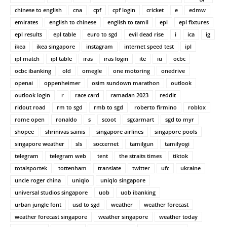
chinese to english
cna
cpf
cpf login
cricket
e
edmw
emirates
english to chinese
english to tamil
epl
epl fixtures
epl results
epl table
euro to sgd
evil dead rise
i
ica
ig
ikea
ikea singapore
instagram
internet speed test
ipl
ipl match
ipl table
iras
iras login
ite
iu
ocbc
ocbc ibanking
old
omegle
one motoring
onedrive
openai
oppenheimer
osim sundown marathon
outlook
outlook login
r
race card
ramadan 2023
reddit
ridout road
rm to sgd
rmb to sgd
roberto firmino
roblox
rome open
ronaldo
s
scoot
sgcarmart
sgd to myr
shopee
shrinivas sainis
singapore airlines
singapore pools
singapore weather
sls
soccernet
tamilgun
tamilyogi
telegram
telegram web
tent
the straits times
tiktok
totalsportek
tottenham
translate
twitter
ufc
ukraine
uncle roger china
uniqlo
uniqlo singapore
universal studios singapore
uob
uob ibanking
urban jungle font
usd to sgd
weather
weather forecast
weather forecast singapore
weather singapore
weather today