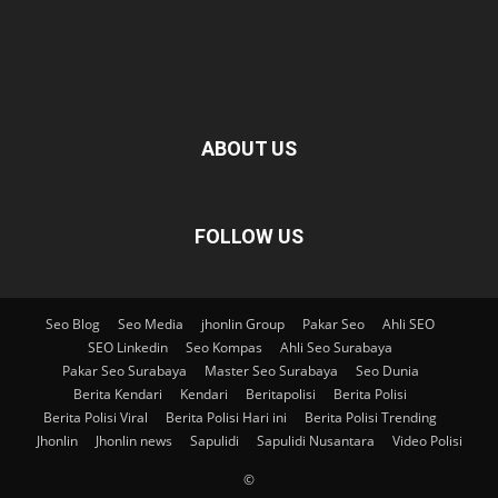
ABOUT US
FOLLOW US
Seo Blog
Seo Media
jhonlin Group
Pakar Seo
Ahli SEO
SEO Linkedin
Seo Kompas
Ahli Seo Surabaya
Pakar Seo Surabaya
Master Seo Surabaya
Seo Dunia
Berita Kendari
Kendari
Beritapolisi
Berita Polisi
Berita Polisi Viral
Berita Polisi Hari ini
Berita Polisi Trending
Jhonlin
Jhonlin news
Sapulidi
Sapulidi Nusantara
Video Polisi
©