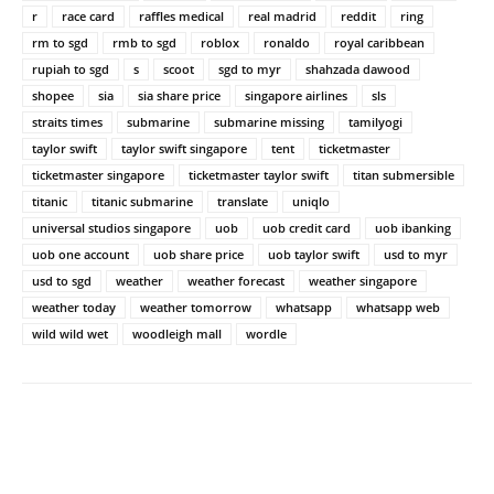
r
race card
raffles medical
real madrid
reddit
ring
rm to sgd
rmb to sgd
roblox
ronaldo
royal caribbean
rupiah to sgd
s
scoot
sgd to myr
shahzada dawood
shopee
sia
sia share price
singapore airlines
sls
straits times
submarine
submarine missing
tamilyogi
taylor swift
taylor swift singapore
tent
ticketmaster
ticketmaster singapore
ticketmaster taylor swift
titan submersible
titanic
titanic submarine
translate
uniqlo
universal studios singapore
uob
uob credit card
uob ibanking
uob one account
uob share price
uob taylor swift
usd to myr
usd to sgd
weather
weather forecast
weather singapore
weather today
weather tomorrow
whatsapp
whatsapp web
wild wild wet
woodleigh mall
wordle