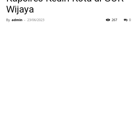
Wijaya
By
admin
-
23/06/2023
267
0