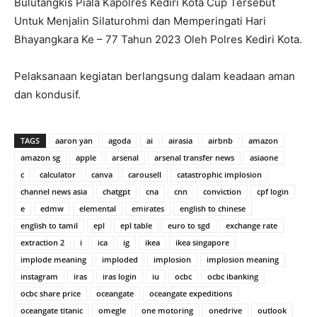
Bulutangkis Piala Kapolres Kediri Kota Cup Tersebut
Untuk Menjalin Silaturohmi dan Memperingati Hari
Bhayangkara Ke – 77 Tahun 2023 Oleh Polres Kediri Kota.
Pelaksanaan kegiatan berlangsung dalam keadaan aman
dan kondusif.
TAGS
aaron yan
agoda
ai
airasia
airbnb
amazon
amazon sg
apple
arsenal
arsenal transfer news
asiaone
c
calculator
canva
carousell
catastrophic implosion
channel news asia
chatgpt
cna
cnn
conviction
cpf login
e
edmw
elemental
emirates
english to chinese
english to tamil
epl
epl table
euro to sgd
exchange rate
extraction 2
i
ica
ig
ikea
ikea singapore
implode meaning
imploded
implosion
implosion meaning
instagram
iras
iras login
iu
ocbc
ocbc ibanking
ocbc share price
oceangate
oceangate expeditions
oceangate titanic
omegle
one motoring
onedrive
outlook