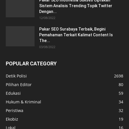
Pakar SEO Indonesia Sukses Ciptakan
Sistem Analisis Trending Topik Twitter
Dengan...
12/08/2022
Pakar SEO Surabaya Terbaik, Begini
Pemahaman Terkait Kalimat Content Is
The...
03/08/2022
POPULAR CATEGORY
Detik Polisi
2698
Pilihan Editor
80
Edukasi
59
Hukum & Kriminal
34
Peristiwa
32
Ekobiz
19
Lokal
16