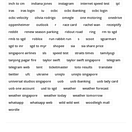
inch to cm
indiana jones
instagram
internet speed test
ipl
iras
iras login
iu
ocbc
ocbc ibanking
ocbc login
ocbc velocity
olivia rodrigo
omegle
one motoring
onedrive
oppenheimer
outlook
r
race card
rachel wan
receiptify
reddit
renew season parking
ridout road
ring
rm to sgd
rmb to sgd
roblox
run rabbit run
s
scoot
sgcarmart
sgd to inr
sgd to myr
shopee
sia
sia share price
singapore airlines
sls
speed test
straits times
tamilyogi
tanjong pagar fire
taylor swift
taylor swift singapore
telegram
telegram web
tent
ticketmaster
toto results
translate
twitter
ufc
ukraine
uniqlo
uniqlo singapore
universal studios singapore
uob
uob ibanking
uob lady card
uob one account
usd to sgd
weather
weather forecast
weather singapore
weather today
weather tomorrow
whatsapp
whatsapp web
wild wild wet
woodleigh mall
wordle