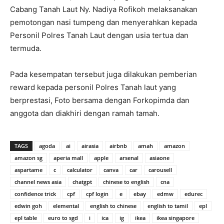
Cabang Tanah Laut Ny. Nadiya Rofikoh melaksanakan
pemotongan nasi tumpeng dan menyerahkan kepada
Personil Polres Tanah Laut dengan usia tertua dan
termuda.
Pada kesempatan tersebut juga dilakukan pemberian
reward kepada personil Polres Tanah laut yang
berprestasi, Foto bersama dengan Forkopimda dan
anggota dan diakhiri dengan ramah tamah.
TAGS
agoda
ai
airasia
airbnb
amah
amazon
amazon sg
aperia mall
apple
arsenal
asiaone
aspartame
c
calculator
canva
car
carousell
channel news asia
chatgpt
chinese to english
cna
confidence trick
cpf
cpf login
e
ebay
edmw
edurec
edwin goh
elemental
english to chinese
english to tamil
epl
epl table
euro to sgd
i
ica
ig
ikea
ikea singapore